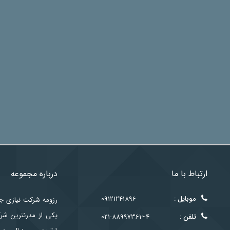
ارتباط با ما
درباره مجموعه
موبایل :
09121241896
یکی از مدرنترین شر
تلفن :
021-88997361~4