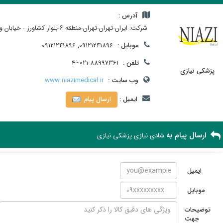
آدرس :
شرکت: ایران-تهران-تهران-منطقه ۶-بلوار کشاورز - خیابان ورنوس - پلاک۲ - طبقه چهارم- کدپستي 1415944697
موبایل :
09121241896, 09121241896
تلفن :
021-88997361~4
پزشکی نیازی
وب سایت :
www.niazimedical.ir
ایمیل :
ارسال پیام
ارسال پیام به
شادی نیازی پزشکی نیازی
ایمیل
موبایل
توضیحات
جهت