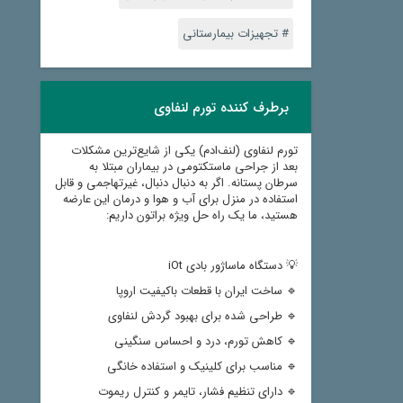
# تجهیزات بیمارستانی
برطرف کننده تورم لنفاوی
تورم لنفاوی (لنف‌ادم) یکی از شایع‌ترین مشکلات
بعد از جراحی ماستکتومی در بیماران مبتلا به
سرطان پستانه. اگر به دنبال دنبال، غیرتهاجمی و قابل
استفاده در منزل برای آب و هوا و درمان این عارضه
هستید، ما یک راه حل ویژه براتون داریم:
💡 دستگاه ماساژور بادی iOt
🔹 ساخت ایران با قطعات باکیفیت اروپا
🔹 طراحی شده برای بهبود گردش لنفاوی
🔹 کاهش تورم، درد و احساس سنگینی
🔹 مناسب برای کلینیک و استفاده خانگی
🔹 دارای تنظیم فشار، تایمر و کنترل ریموت