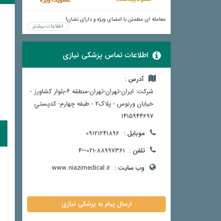
معامله ای مطمئن با اعضای ویژه و دارای نشان!
اطلاعات بیشتر
اطلاعات تماس پزشکی نیازی
آدرس :
شرکت: ایران-تهران-تهران-منطقه ۶-بلوار کشاورز -
خیابان ورنوس - پلاک۲ - طبقه چهارم- کدپستي
1415944697
موبایل :
09121241896
تلفن :
021-88997361~4
وب سایت :
www.niazimedical.ir
ارسال پیام به پزشکی نیازی