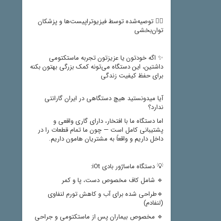
👩‍⚕️ توصیه‌شده توسط فیزیوتراپیست‌ها و پزشکان
توان‌بخشی
✨ اگه خودتون یا عزیزتون تجربه ماستکتومی
داشتین، این دستگاه می‌تونه کمک بزرگی بهتون بکنه
برای حفظ کیفیت زندگی
آیا میدونستید هیچ دستگاهی در ایران گارانتی
ندارد؟
اما دستگاه ما با افتخار، دارای گاری واقعی و
پشتیبانی کامل است — چون ما تمام قطعات را در
داخل داریم و واقعاً به مشتریان هامون داریم.
💡 دستگاه ماساژور بادی iOt:
🔹 شامل کاف مخصوص دست، پا و کمر
🔹طراحی شده برای آب و کاهش تورم لنفاوی
(لنفادم)
🔹 مخصوص بیماران پس از ماستکتومی و جراحی