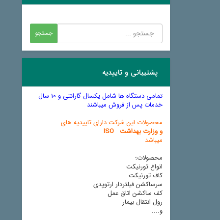
پشتیبانی و تاییدیه
تمامی دستگاه ها شامل یکسال گارانتی و 10 سال
خدمات پس از فروش میباشند
محصولات این شرکت دارای تاییدیه های
و وزارت بهداشت ISO
میباشد
محصولات؛
انواع تورنیکت
کاف تورنیکت
سرساکشن فیلتردار ارتوپدی
کف ساکشن اتاق عمل
رول انتقال بیمار
و....