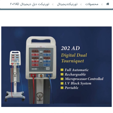
محصولات
تورنیکتدیجیتال
تورنیکت دبل دیجیتال 202AD