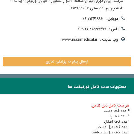
شرکت: ایران-تهران-تهران-منطقه ۶-بلوار کشاورز - خیابان ورنوس - پلاک۲ -
طبقه چهارم- کدپستي 1415944697
موبایل :
09121241896
تلفن :
021-88997361~4
وب سایت :
www.niazimedical.ir
ارسال پیام به پزشکی نیازی
محتویات ست کامل تورنیکت ها
هر ست کامل دبل شامل:
٤ عدد کاف دست
٤ عدد کاف پا
١ عدد کاف اطفال
١ عدد کاف دبل دست
١ عدد کاف دبل پا میباشد